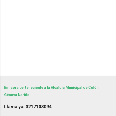
r
i
o
s
Emisora perteneciente a la Alcaldía Municipal de Colón
Génova Nariño
Llama ya: 3217108094